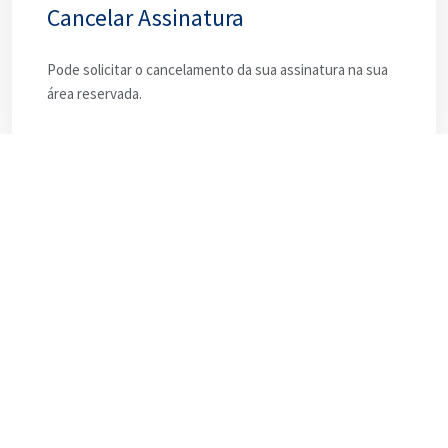
Cancelar Assinatura
Pode solicitar o cancelamento da sua assinatura na sua
área reservada.
Rua de Santa Catarina 22
2495-186 Santa Catarina da Serra