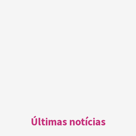
Item
1
of
3
Últimas notícias